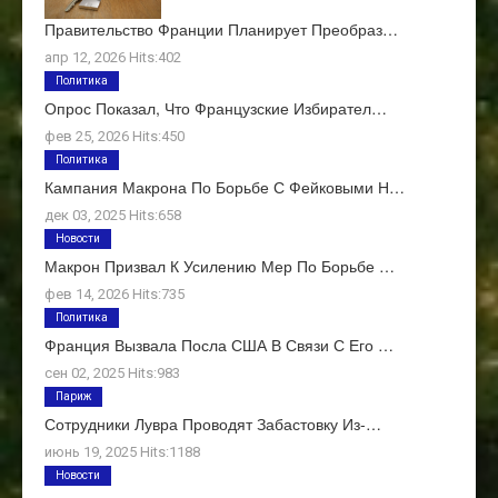
Правительство Франции Планирует Преобраз…
апр 12, 2026 Hits:402
Политика
Опрос Показал, Что Французские Избирател…
фев 25, 2026 Hits:450
Политика
Кампания Макрона По Борьбе С Фейковыми Н…
дек 03, 2025 Hits:658
Новости
Макрон Призвал К Усилению Мер По Борьбе …
фев 14, 2026 Hits:735
Политика
Франция Вызвала Посла США В Связи С Его …
сен 02, 2025 Hits:983
Париж
Сотрудники Лувра Проводят Забастовку Из-…
июнь 19, 2025 Hits:1188
Новости