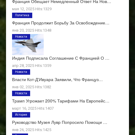
Франция Обещает Немедленный Ответ На Нов…
мая 12, 2025 Hits:1329
Политика
Франция Продолжит Борьбу За Освобождение…
янв 20, 2025 Hits:1348
Новости
Индия Подписала Соглашение С Францией О …
апр 28, 2025 Hits:1359
Новости
Власти Кот-Д'Ивуара Заявили, Что Француз…
янв 02, 2025 Hits:1382
Новости
Трамп Угрожает 200% Тарифами На Европейс…
март 16, 2025 Hits:1407
История
Руководство Музея Лувр Попросило Помощи …
янв 26, 2025 Hits:1425