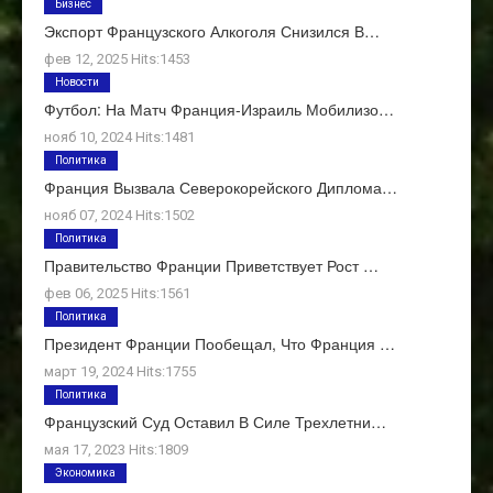
Бизнес
Экспорт Французского Алкоголя Снизился В…
фев 12, 2025 Hits:1453
Новости
Футбол: На Матч Франция-Израиль Мобилизо…
нояб 10, 2024 Hits:1481
Политика
Франция Вызвала Северокорейского Диплома…
нояб 07, 2024 Hits:1502
Политика
Правительство Франции Приветствует Рост …
фев 06, 2025 Hits:1561
Политика
Президент Франции Пообещал, Что Франция …
март 19, 2024 Hits:1755
Политика
Французский Суд Оставил В Силе Трехлетни…
мая 17, 2023 Hits:1809
Экономика