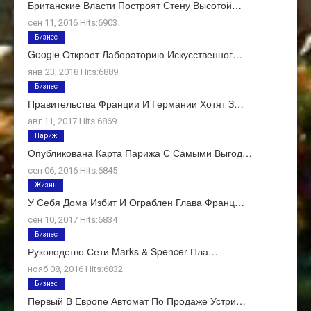
Британские Власти Построят Стену Высотой…
сен 11, 2016 Hits:6903
Бизнес
Google Откроет Лабораторию Искусственног…
янв 23, 2018 Hits:6889
Бизнес
Правительства Франции И Германии Хотят З…
авг 11, 2017 Hits:6869
Париж
Опубликована Карта Парижа С Самыми Выгод…
сен 06, 2016 Hits:6845
Жизнь
У Себя Дома Избит И Ограблен Глава Франц…
сен 10, 2017 Hits:6834
Бизнес
Руководство Сети Marks & Spencer Пла…
нояб 08, 2016 Hits:6832
Бизнес
Первый В Европе Автомат По Продаже Устри…