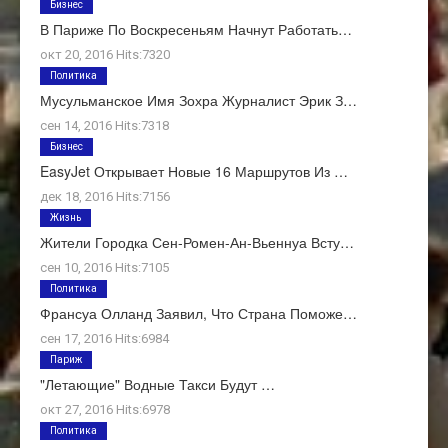
Бизнес
В Париже По Воскресеньям Начнут Работать…
окт 20, 2016 Hits:7320
Политика
Мусульманское Имя Зохра Журналист Эрик З…
сен 14, 2016 Hits:7318
Бизнес
EasyJet Открывает Новые 16 Маршрутов Из …
дек 18, 2016 Hits:7156
Жизнь
Жители Городка Сен-Ромен-Ан-Вьеннуа Всту…
сен 10, 2016 Hits:7105
Политика
Франсуа Олланд Заявил, Что Страна Поможе…
сен 17, 2016 Hits:6984
Париж
"Летающие" Водные Такси Будут …
окт 27, 2016 Hits:6978
Политика