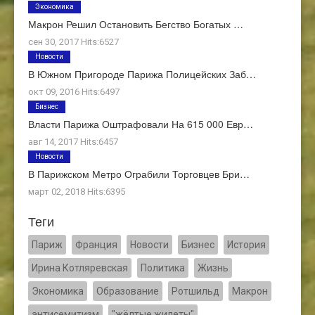
Экономика
Макрон Решил Остановить Бегство Богатых …
сен 30, 2017 Hits:6527
Новости
В Южном Пригороде Парижа Полицейских Заб…
окт 09, 2016 Hits:6497
Бизнес
Власти Парижа Оштрафовали На 615 000 Евр…
авг 14, 2017 Hits:6457
Новости
В Парижском Метро Ограбили Торговцев Бри…
март 02, 2018 Hits:6395
Теги
Париж
Франция
Новости
Бизнес
История
Ирина Котляревская
Политика
Жизнь
Экономика
Образование
Ротшильд
Макрон
антисемитизм
"жёлтые жилеты"