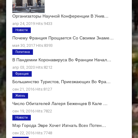
Организаторы Научной Конференции В Унив…
апр 24, 2019 Hits:9433
Новости
Почему Франция Прощается Со Своими Знаме…
мая 30, 2017 Hits:8393
Политика
В Пандемии Коронавируса Во Франции Начал…
апр 03, 2020 Hits:8212
Франция
Большинство Туристов, Приезжающих Во Фра…
сен 21, 2016 Hits:8127
Жизнь
Число Обитателей Лагеря Беженцев В Кале …
сен 19, 2016 Hits:7822
Новости
Мэр Города Эвре Хочет Изгнать Всех Потен…
сен 22, 2016 Hits:7748