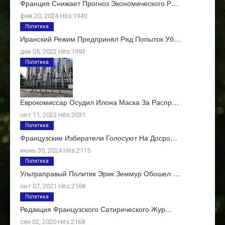
Франция Снижает Прогноз Экономического Р…
фев 20, 2024 Hits:1940
Политика
Иранский Режим Предпринял Ряд Попыток Уб…
дек 05, 2022 Hits:1993
Политика
Еврокомиссар Осудил Илона Маска За Распр…
окт 11, 2023 Hits:2031
Политика
Французские Избиратели Голосуют На Досро…
июнь 30, 2024 Hits:2115
Политика
Ультраправый Политик Эрик Земмур Обошел …
окт 07, 2021 Hits:2168
Политика
Редакция Французского Сатирического Жур…
сен 02, 2020 Hits:2168