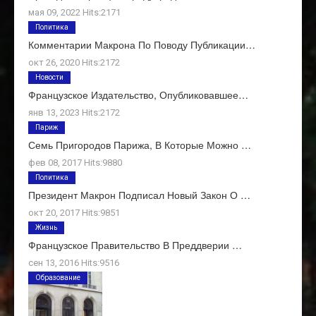
мая 09, 2022 Hits:2171
Политика
Комментарии Макрона По Поводу Публикации…
окт 26, 2020 Hits:2172
Новости
Французское Издательство, Опубликовавшее…
янв 13, 2023 Hits:2172
Париж
Семь Пригородов Парижа, В Которые Можно …
фев 08, 2017 Hits:9880
Политика
Президент Макрон Подписал Новый Закон О …
окт 20, 2017 Hits:9851
Жизнь
Французское Правительство В Преддверии …
сен 13, 2016 Hits:9516
Образование