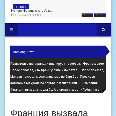
Бизнес
Экспорт Французского Алко…
фев 12, 2025 Hits:1453
Prev
Next
Breaking News
Правительство Франции планирует преобраз
: Французское
правительство настаивает на преобразовании пустующих оф
Опрос показал, что французские избирател
: Опрос показал,
что французские избиратели больше стремятся помешать
Макрон призвал к усилению мер по борьбе
: Президент
Франции Эммануэль Макрон призвал к активизации усилий
Кампания Макрона по борьбе с фейковыми н
: Кампания
по
президента Франции Эмманюэля Макрона по борьбе с
Франция вызвала посла США в связи с его
: «Публичные
онлайн-де
заявления, направленные против Израиля, поощряют экстре
Франция вызвала