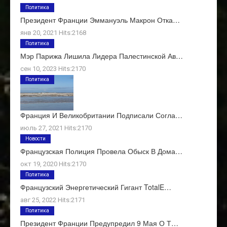
Политика
Президент Франции Эммануэль Макрон Отка…
янв 20, 2021 Hits:2168
Политика
Мэр Парижа Лишила Лидера Палестинской Ав…
сен 10, 2023 Hits:2170
Политика
Франция И Великобритании Подписали Согла…
июль 27, 2021 Hits:2170
Новости
Французская Полиция Провела Обыск В Дома…
окт 19, 2020 Hits:2170
Политика
Французский Энергетический Гигант TotalE…
авг 25, 2022 Hits:2171
Политика
Президент Франции Предупредил 9 Мая О Т…