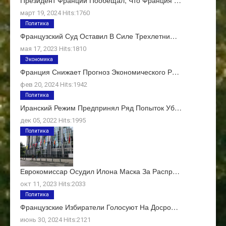
март 19, 2024 Hits:1760
Политика
Французский Суд Оставил В Силе Трехлетни…
мая 17, 2023 Hits:1810
Экономика
Франция Снижает Прогноз Экономического Р…
фев 20, 2024 Hits:1942
Политика
Иранский Режим Предпринял Ряд Попыток Уб…
дек 05, 2022 Hits:1995
Политика
Еврокомиссар Осудил Илона Маска За Распр…
окт 11, 2023 Hits:2033
Политика
Французские Избиратели Голосуют На Досро…
июнь 30, 2024 Hits:2121