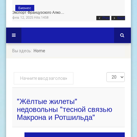
Бизнес
Экспорт Французского Алко…
фев 12, 2025 Hits:1458
Prev
Next
Вы здесь:
Home
Начните
Кол-
ввод
во
заголовка
строк:
метки
"Жёлтые жилеты"
недовольны "тесной связью
Макрона и Ротшильда"