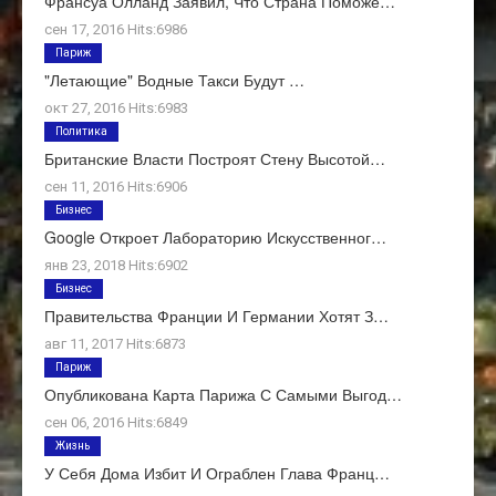
Франсуа Олланд Заявил, Что Страна Поможе…
сен 17, 2016 Hits:6986
Париж
"Летающие" Водные Такси Будут …
окт 27, 2016 Hits:6983
Политика
Британские Власти Построят Стену Высотой…
сен 11, 2016 Hits:6906
Бизнес
Google Откроет Лабораторию Искусственног…
янв 23, 2018 Hits:6902
Бизнес
Правительства Франции И Германии Хотят З…
авг 11, 2017 Hits:6873
Париж
Опубликована Карта Парижа С Самыми Выгод…
сен 06, 2016 Hits:6849
Жизнь
У Себя Дома Избит И Ограблен Глава Франц…