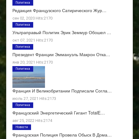
Политика
Редакция Французского Сатирического Жур…
сен 02, 2020 Hits:2170
Политика
Ультраправый Политик Эрик Земмур Обошел …
окт 07, 2021 Hits:2170
Политика
Президент Франции Эммануэль Макрон Отка…
янв 20, 2021 Hits:2170
Политика
Франция И Великобритании Подписали Согла…
июль 27, 2021 Hits:2173
Политика
Французский Энергетический Гигант TotalE…
авг 25, 2022 Hits:2174
Новости
Французская Полиция Провела Обыск В Дома…