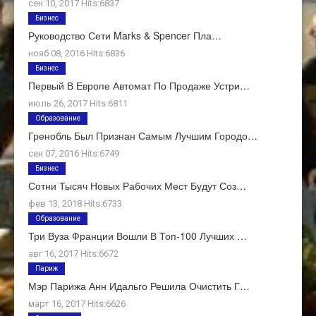
сен 10, 2017 Hits:6837
Бизнес
Руководство Сети Marks & Spencer Пла…
нояб 08, 2016 Hits:6836
Бизнес
Первый В Европе Автомат По Продаже Устри…
июль 26, 2017 Hits:6811
Образование
Гренобль Был Признан Самым Лучшим Городо…
сен 07, 2016 Hits:6749
Бизнес
Сотни Тысяч Новых Рабочих Мест Будут Соз…
фев 13, 2018 Hits:6733
Образование
Три Вуза Франции Вошли В Топ-100 Лучших …
авг 16, 2017 Hits:6672
Париж
Мэр Парижа Анн Идальго Решила Очистить Г…
март 16, 2017 Hits:6626