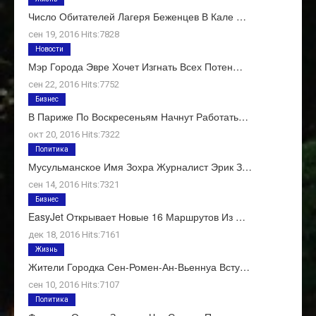
Число Обитателей Лагеря Беженцев В Кале …
сен 19, 2016 Hits:7828
Новости
Мэр Города Эвре Хочет Изгнать Всех Потен…
сен 22, 2016 Hits:7752
Бизнес
В Париже По Воскресеньям Начнут Работать…
окт 20, 2016 Hits:7322
Политика
Мусульманское Имя Зохра Журналист Эрик З…
сен 14, 2016 Hits:7321
Бизнес
EasyJet Открывает Новые 16 Маршрутов Из …
дек 18, 2016 Hits:7161
Жизнь
Жители Городка Сен-Ромен-Ан-Вьеннуа Всту…
сен 10, 2016 Hits:7107
Политика