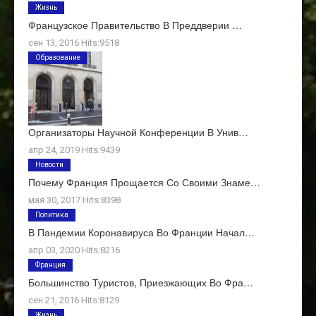
Жизнь
Французское Правительство В Преддверии …
сен 13, 2016 Hits:9518
Образование
Организаторы Научной Конференции В Унив…
апр 24, 2019 Hits:9439
Новости
Почему Франция Прощается Со Своими Знаме…
мая 30, 2017 Hits:8398
Политика
В Пандемии Коронавируса Во Франции Начал…
апр 03, 2020 Hits:8216
Франция
Большинство Туристов, Приезжающих Во Фра…
сен 21, 2016 Hits:8129
Жизнь