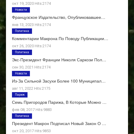
окт 19, 2020 Hits:2174
Новости
Французское Издательство, Опубликовавшее…
янв 13, 2023 Hits:2174
Политика
Комментарии Макрона По Поводу Публикации…
окт 26, 2020 Hits:2174
Политика
Экс-Президент Франции Николя Саркози Пол…
сен 30, 2021 Hits:2174
Новости
Из-За Сильной Засухи Более 100 Муниципал…
авг 11, 2022 Hits:2175
Париж
Семь Пригородов Парижа, В Которые Можно …
фев 08, 2017 Hits:9883
Политика
Президент Макрон Подписал Новый Закон О …
окт 20, 2017 Hits:9853