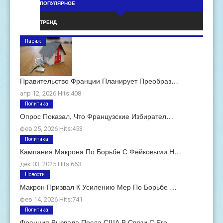
ПОПУЛЯРНОЕ
ТРЕНД
Париж
Правительство Франции Планирует Преобраз…
апр 12, 2026 Hits:408
Политика
Опрос Показал, Что Французские Избирател…
фев 25, 2026 Hits:453
Политика
Кампания Макрона По Борьбе С Фейковыми Н…
дек 03, 2025 Hits:663
Новости
Макрон Призвал К Усилению Мер По Борьбе …
фев 14, 2026 Hits:741
Политика
Франция Вызвала Посла США В Связи С Его …