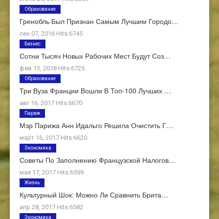
Образование
Гренобль Был Признан Самым Лучшим Городо…
сен 07, 2016 Hits:6745
Бизнес
Сотни Тысяч Новых Рабочих Мест Будут Соз…
фев 13, 2018 Hits:6725
Образование
Три Вуза Франции Вошли В Топ-100 Лучших …
авг 16, 2017 Hits:6670
Париж
Мэр Парижа Анн Идальго Решила Очистить Г…
март 16, 2017 Hits:6620
Экономика
Советы По Заполнению Французской Налогов…
мая 17, 2017 Hits:6599
Жизнь
Культурный Шок: Можно Ли Сравнить Брита…
апр 28, 2017 Hits:6582
Экономика