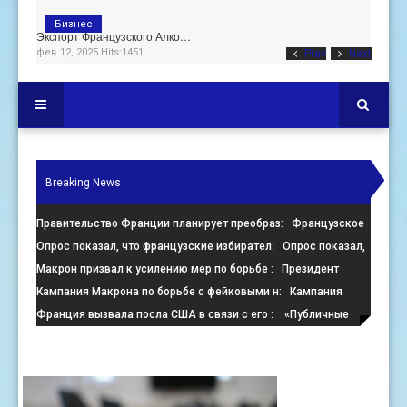
Бизнес
Экспорт Французского Алко…
фев 12, 2025 Hits:1451
Prev
Next
Breaking News
Правительство Франции планирует преобраз
: Французское
правительство настаивает на преобразовании пустующих оф
Опрос показал, что французские избирател
: Опрос показал,
что французские избиратели больше стремятся помешать
Макрон призвал к усилению мер по борьбе
: Президент
Франции Эммануэль Макрон призвал к активизации усилий
Кампания Макрона по борьбе с фейковыми н
: Кампания
по
президента Франции Эмманюэля Макрона по борьбе с
Франция вызвала посла США в связи с его
: «Публичные
онлайн-де
заявления, направленные против Израиля, поощряют экстре