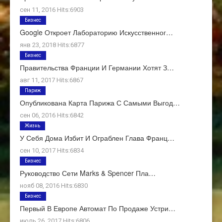
сен 11, 2016 Hits:6903
Бизнес
Google Откроет Лабораторию Искусственног…
янв 23, 2018 Hits:6877
Бизнес
Правительства Франции И Германии Хотят З…
авг 11, 2017 Hits:6867
Париж
Опубликована Карта Парижа С Самыми Выгод…
сен 06, 2016 Hits:6842
Жизнь
У Себя Дома Избит И Ограблен Глава Франц…
сен 10, 2017 Hits:6834
Бизнес
Руководство Сети Marks & Spencer Пла…
нояб 08, 2016 Hits:6830
Бизнес
Первый В Европе Автомат По Продаже Устри…
июль 26, 2017 Hits:6806