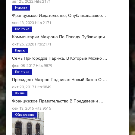
авг 25, 2022 Hits:2171
Новости
Французское Издательство, Опубликовавшее…
янв 13, 2023 Hits:2171
Политика
Комментарии Макрона По Поводу Публикации…
окт 26, 2020 Hits:2171
Париж
Семь Пригородов Парижа, В Которые Можно …
фев 08, 2017 Hits:9879
Политика
Президент Макрон Подписал Новый Закон О …
окт 20, 2017 Hits:9849
Жизнь
Французское Правительство В Преддверии …
сен 13, 2016 Hits:9515
Образование