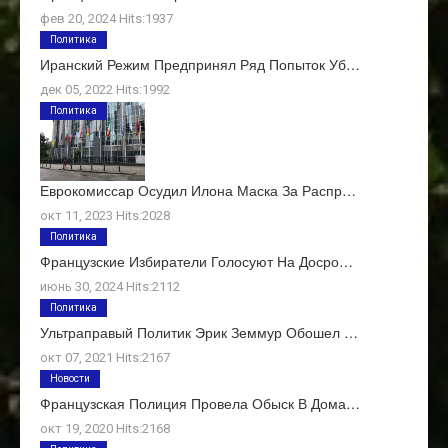
фев 20, 2024 Hits:1937
Политика
Иранский Режим Предпринял Ряд Попыток Уб…
дек 05, 2022 Hits:1992
Политика
Еврокомиссар Осудил Илона Маска За Распр…
окт 11, 2023 Hits:2028
Политика
Французские Избиратели Голосуют На Досро…
июнь 30, 2024 Hits:2112
Политика
Ультраправый Политик Эрик Земмур Обошел …
окт 07, 2021 Hits:2167
Новости
Французская Полиция Провела Обыск В Дома…
окт 19, 2020 Hits:2168