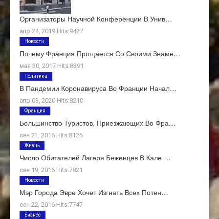
Организаторы Научной Конференции В Унив…
апр 24, 2019 Hits:9427
Новости
Почему Франция Прощается Со Своими Знаме…
мая 30, 2017 Hits:8391
Политика
В Пандемии Коронавируса Во Франции Начал…
апр 03, 2020 Hits:8210
Франция
Большинство Туристов, Приезжающих Во Фра…
сен 21, 2016 Hits:8126
Жизнь
Число Обитателей Лагеря Беженцев В Кале …
сен 19, 2016 Hits:7821
Новости
Мэр Города Эвре Хочет Изгнать Всех Потен…
сен 22, 2016 Hits:7747
Бизнес