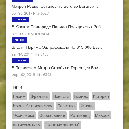
Макрон Решил Остановить Бегство Богатых …
сен 30, 2017 Hits:6527
Новости
В Южном Пригороде Парижа Полицейских Заб…
окт 09, 2016 Hits:6494
Бизнес
Власти Парижа Оштрафовали На 615 000 Евр…
авг 14, 2017 Hits:6455
Новости
В Парижском Метро Ограбили Торговцев Бри…
март 02, 2018 Hits:6393
Теги
Париж
Франция
Новости
Бизнес
История
Ирина Котляревская
Политика
Жизнь
Экономика
Образование
Ротшильд
Макрон
антисемитизм
"жёлтые жилеты"