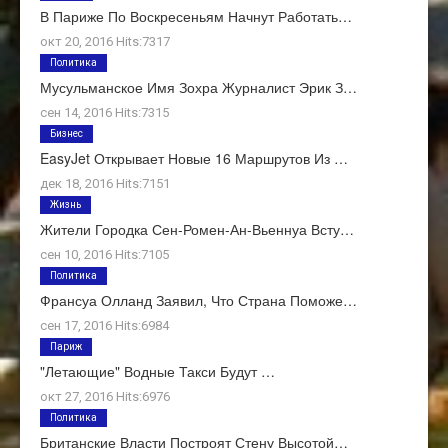
В Париже По Воскресеньям Начнут Работать…
окт 20, 2016 Hits:7317
Политика
Мусульманское Имя Зохра Журналист Эрик З…
сен 14, 2016 Hits:7315
Бизнес
EasyJet Открывает Новые 16 Маршрутов Из …
дек 18, 2016 Hits:7151
Жизнь
Жители Городка Сен-Ромен-Ан-Вьеннуа Всту…
сен 10, 2016 Hits:7105
Политика
Франсуа Олланд Заявил, Что Страна Поможе…
сен 17, 2016 Hits:6984
Париж
"Летающие" Водные Такси Будут …
окт 27, 2016 Hits:6976
Политика
Британские Власти Построят Стену Высотой…