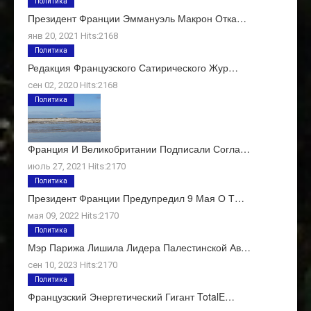
Политика
Президент Франции Эммануэль Макрон Отка…
янв 20, 2021 Hits:2168
Политика
Редакция Французского Сатирического Жур…
сен 02, 2020 Hits:2168
Политика
Франция И Великобритании Подписали Согла…
июль 27, 2021 Hits:2170
Политика
Президент Франции Предупредил 9 Мая О Т…
мая 09, 2022 Hits:2170
Политика
Мэр Парижа Лишила Лидера Палестинской Ав…
сен 10, 2023 Hits:2170
Политика
Французский Энергетический Гигант TotalE…