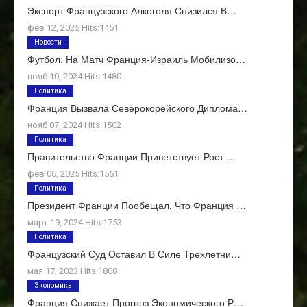
Экспорт Французского Алкоголя Снизился В…
фев 12, 2025 Hits:1451
Новости
Футбол: На Матч Франция-Израиль Мобилизо…
нояб 10, 2024 Hits:1480
Политика
Франция Вызвала Северокорейского Диплома…
нояб 07, 2024 Hits:1502
Политика
Правительство Франции Приветствует Рост …
фев 06, 2025 Hits:1561
Политика
Президент Франции Пообещал, Что Франция …
март 19, 2024 Hits:1753
Политика
Французский Суд Оставил В Силе Трехлетни…
мая 17, 2023 Hits:1808
Экономика
Франция Снижает Прогноз Экономического Р…