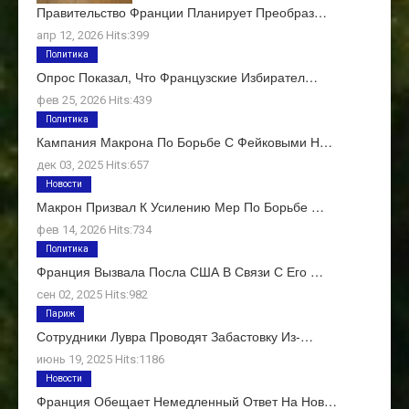
Правительство Франции Планирует Преобраз…
апр 12, 2026 Hits:399
Политика
Опрос Показал, Что Французские Избирател…
фев 25, 2026 Hits:439
Политика
Кампания Макрона По Борьбе С Фейковыми Н…
дек 03, 2025 Hits:657
Новости
Макрон Призвал К Усилению Мер По Борьбе …
фев 14, 2026 Hits:734
Политика
Франция Вызвала Посла США В Связи С Его …
сен 02, 2025 Hits:982
Париж
Сотрудники Лувра Проводят Забастовку Из-…
июнь 19, 2025 Hits:1186
Новости
Франция Обещает Немедленный Ответ На Нов…