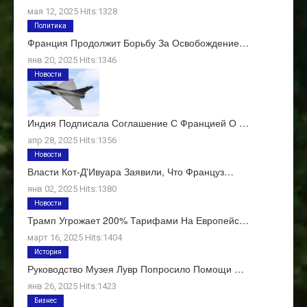
мая 12, 2025 Hits:1328
Политика
Франция Продолжит Борьбу За Освобождение…
янв 20, 2025 Hits:1346
Новости
Индия Подписала Соглашение С Францией О …
апр 28, 2025 Hits:1356
Новости
Власти Кот-Д'Ивуара Заявили, Что Француз…
янв 02, 2025 Hits:1380
Новости
Трамп Угрожает 200% Тарифами На Европейс…
март 16, 2025 Hits:1404
История
Руководство Музея Лувр Попросило Помощи …
янв 26, 2025 Hits:1423
Бизнес