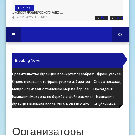
Бизнес
Экспорт Французского Алко…
фев 12, 2025 Hits:1451
Prev
Next
Breaking News
Правительство Франции планирует преобраз
: Французское
правительство настаивает на преобразовании пустующих оф
Опрос показал, что французские избирател
: Опрос показал,
что французские избиратели больше стремятся помешать
Макрон призвал к усилению мер по борьбе
: Президент
Франции Эммануэль Макрон призвал к активизации усилий
Кампания Макрона по борьбе с фейковыми н
: Кампания
по
президента Франции Эмманюэля Макрона по борьбе с
Франция вызвала посла США в связи с его
: «Публичные
онлайн-де
заявления, направленные против Израиля, поощряют экстре
Организаторы