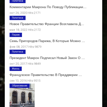
Политика
Комментарии Макрона По Поводу Публикации…
окт 26, 2020 Hits:2171
Политика
Новое Правительство Франции Возглавила Д…
мая 18, 2022 Hits:2172
Париж
Семь Пригородов Парижа, В Которые Можно …
фев 08, 2017 Hits:9879
Политика
Президент Макрон Подписал Новый Закон О …
окт 20, 2017 Hits:9849
Жизнь
Французское Правительство В Преддверии …
сен 13, 2016 Hits:9515
Образование