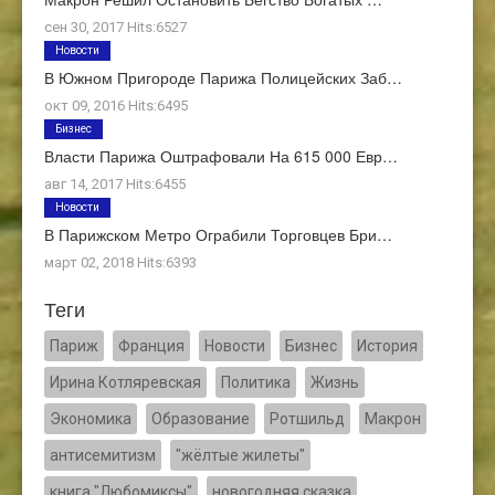
сен 30, 2017 Hits:6527
Новости
В Южном Пригороде Парижа Полицейских Заб…
окт 09, 2016 Hits:6495
Бизнес
Власти Парижа Оштрафовали На 615 000 Евр…
авг 14, 2017 Hits:6455
Новости
В Парижском Метро Ограбили Торговцев Бри…
март 02, 2018 Hits:6393
Теги
Париж
Франция
Новости
Бизнес
История
Ирина Котляревская
Политика
Жизнь
Экономика
Образование
Ротшильд
Макрон
антисемитизм
"жёлтые жилеты"
книга "Любомиксы"
новогодняя сказка