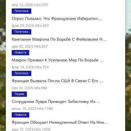
апр 12, 2026 Hits:399
Политика
Опрос Показал, Что Французские Избирател…
фев 25, 2026 Hits:439
Политика
Кампания Макрона По Борьбе С Фейковыми Н…
дек 03, 2025 Hits:657
Новости
Макрон Призвал К Усилению Мер По Борьбе …
фев 14, 2026 Hits:734
Политика
Франция Вызвала Посла США В Связи С Его …
сен 02, 2025 Hits:982
Париж
Сотрудники Лувра Проводят Забастовку Из-…
июнь 19, 2025 Hits:1186
Новости
Франция Обещает Немедленный Ответ На Нов…
мая 12, 2025 Hits:1328