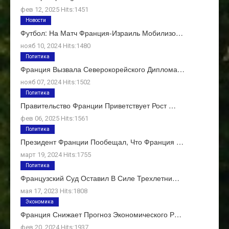
фев 12, 2025 Hits:1451
Новости
Футбол: На Матч Франция-Израиль Мобилизо…
нояб 10, 2024 Hits:1480
Политика
Франция Вызвала Северокорейского Диплома…
нояб 07, 2024 Hits:1502
Политика
Правительство Франции Приветствует Рост …
фев 06, 2025 Hits:1561
Политика
Президент Франции Пообещал, Что Франция …
март 19, 2024 Hits:1755
Политика
Французский Суд Оставил В Силе Трехлетни…
мая 17, 2023 Hits:1808
Экономика
Франция Снижает Прогноз Экономического Р…
фев 20, 2024 Hits:1937