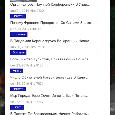
Организаторы Научной Конференции В Унив…
апр 24, 2019 Hits:9430
Новости
Почему Франция Прощается Со Своими Знаме…
мая 30, 2017 Hits:8391
Политика
В Пандемии Коронавируса Во Франции Начал…
апр 03, 2020 Hits:8210
Франция
Большинство Туристов, Приезжающих Во Фра…
сен 21, 2016 Hits:8127
Жизнь
Число Обитателей Лагеря Беженцев В Кале …
сен 19, 2016 Hits:7821
Новости
Мэр Города Эвре Хочет Изгнать Всех Потен…
сен 22, 2016 Hits:7747
Бизнес
В Париже По Воскресеньям Начнут Работать…