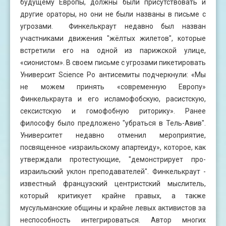
будущему Европы, должны были присутствовать и
другие ораторы, но они не были названы в письме с
угрозами. Финкелькраут недавно был назван
участниками движения "жёлтых жилетов", которые
встретили его на одной из парижской улице,
«сионистом». В своем письме с угрозами пикетировать
Университ Science Po антисемиты подчеркнули: «Мы
не можем принять «современную Европу»
Финкелькраута и его исламофобскую, расистскую,
сексистскую и гомофобную риторику». Ранее
философу было предложено "убраться в Тель-Авив".
Университет недавно отменил мероприятие,
посвященное «израильскому апартеиду», которое, как
утверждали протестующие, "демонстрирует про-
израильский уклон преподавателей". Финкелькраут -
известный французский центристский мыслитель,
который критикует крайне правых, а также
мусульманские общины и крайне левых активистов за
неспособность интегрироваться. Автор многих