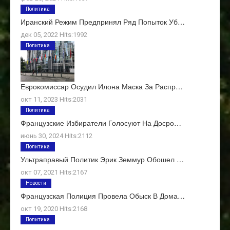
Политика
Иранский Режим Предпринял Ряд Попыток Уб…
дек 05, 2022 Hits:1992
Политика
Еврокомиссар Осудил Илона Маска За Распр…
окт 11, 2023 Hits:2031
Политика
Французские Избиратели Голосуют На Досро…
июнь 30, 2024 Hits:2112
Политика
Ультраправый Политик Эрик Земмур Обошел …
окт 07, 2021 Hits:2167
Новости
Французская Полиция Провела Обыск В Дома…
окт 19, 2020 Hits:2168
Политика