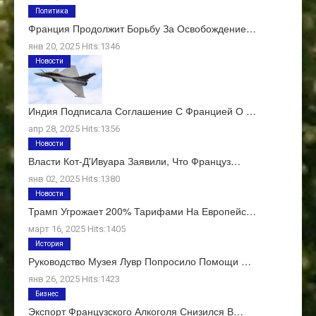
Политика
Франция Продолжит Борьбу За Освобождение…
янв 20, 2025 Hits:1346
Новости
Индия Подписала Соглашение С Францией О …
апр 28, 2025 Hits:1356
Новости
Власти Кот-Д'Ивуара Заявили, Что Француз…
янв 02, 2025 Hits:1380
Новости
Трамп Угрожает 200% Тарифами На Европейс…
март 16, 2025 Hits:1405
История
Руководство Музея Лувр Попросило Помощи …
янв 26, 2025 Hits:1423
Бизнес
Экспорт Французского Алкоголя Снизился В…