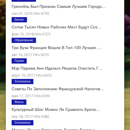
Гренобль Был Признан Самым Лучшим Городо…
сен 07, 2016 Hits:6745
Бизнес
Сотни Тысяч Новых Рабочих Мест Будут Соз…
фев 13, 2018 Hits:6725
Образование
Три Вуза Франции Вошли В Топ-100 Лучших …
авг 16, 2017 Hits:6670
Париж
Мэр Парижа Анн Идальго Решила Очистить Г…
март 16, 2017 Hits:6620
Экономика
Советы По Заполнению Французской Налогов…
мая 17, 2017 Hits:6599
Жизнь
Культурный Шок: Можно Ли Сравнить Брита…
апр 28, 2017 Hits:6582
Экономика
Макрон Решил Остановить Бегство Богатых …