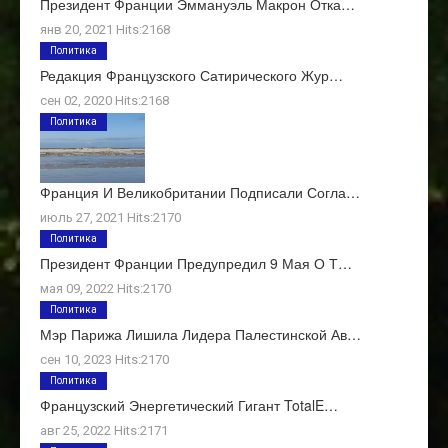
Президент Франции Эммануэль Макрон Отка…
янв 20, 2021 Hits:2168
Политика
Редакция Французского Сатирического Жур…
сен 02, 2020 Hits:2168
Политика
Франция И Великобритании Подписали Согла…
июль 27, 2021 Hits:2170
Политика
Президент Франции Предупредил 9 Мая О Т…
мая 09, 2022 Hits:2170
Политика
Мэр Парижа Лишила Лидера Палестинской Ав…
сен 10, 2023 Hits:2170
Политика
Французский Энергетический Гигант TotalE…
авг 25, 2022 Hits:2171