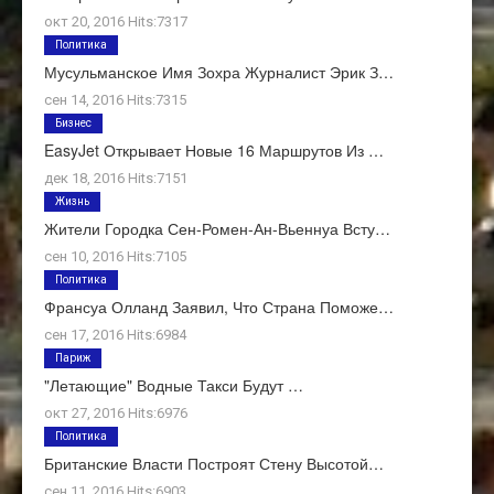
окт 20, 2016 Hits:7317
Политика
Мусульманское Имя Зохра Журналист Эрик З…
сен 14, 2016 Hits:7315
Бизнес
EasyJet Открывает Новые 16 Маршрутов Из …
дек 18, 2016 Hits:7151
Жизнь
Жители Городка Сен-Ромен-Ан-Вьеннуа Всту…
сен 10, 2016 Hits:7105
Политика
Франсуа Олланд Заявил, Что Страна Поможе…
сен 17, 2016 Hits:6984
Париж
"Летающие" Водные Такси Будут …
окт 27, 2016 Hits:6976
Политика
Британские Власти Построят Стену Высотой…
сен 11, 2016 Hits:6903