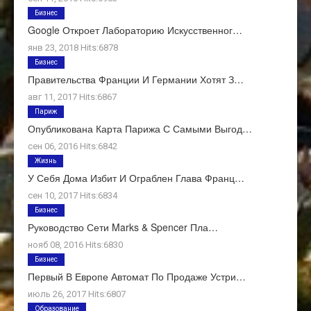
Бизнес
Google Откроет Лабораторию Искусственног…
янв 23, 2018 Hits:6878
Бизнес
Правительства Франции И Германии Хотят З…
авг 11, 2017 Hits:6867
Париж
Опубликована Карта Парижа С Самыми Выгод…
сен 06, 2016 Hits:6842
Жизнь
У Себя Дома Избит И Ограблен Глава Франц…
сен 10, 2017 Hits:6834
Бизнес
Руководство Сети Marks & Spencer Пла…
нояб 08, 2016 Hits:6830
Бизнес
Первый В Европе Автомат По Продаже Устри…
июль 26, 2017 Hits:6807
Образование