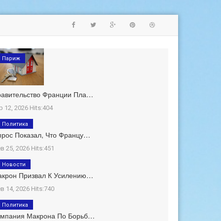
Париж
равительство Франции Пла…
р 12, 2026 Hits:404
Политика
рос Показал, Что Францу…
в 25, 2026 Hits:451
Новости
акрон Призвал К Усилению…
в 14, 2026 Hits:740
Политика
ампания Макрона По Борьб…