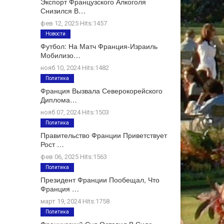
Экспорт Французского Алкоголя
Снизился В…
фев 12, 2025 Hits:1457
Новости
Футбол: На Матч Франция-Израиль
Мобилизо…
нояб 10, 2024 Hits:1482
Политика
Франция Вызвала Северокорейского
Диплома…
нояб 07, 2024 Hits:1503
Политика
Правительство Франции Приветствует
Рост …
фев 06, 2025 Hits:1563
Политика
Президент Франции Пообещал, Что
Франция …
март 19, 2024 Hits:1758
Политика