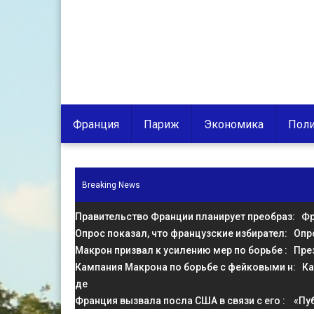
Франция
Париж
Экономика
Поли
Breaking News
Правительство Франции планирует преобраз
: Фр
Опрос показал, что французские избирател
: Опр
Макрон призвал к усилению мер по борьбе
: Пре
Кампания Макрона по борьбе с фейковыми н
: К
де
Франция вызвала посла США в связи с его
: «Пу