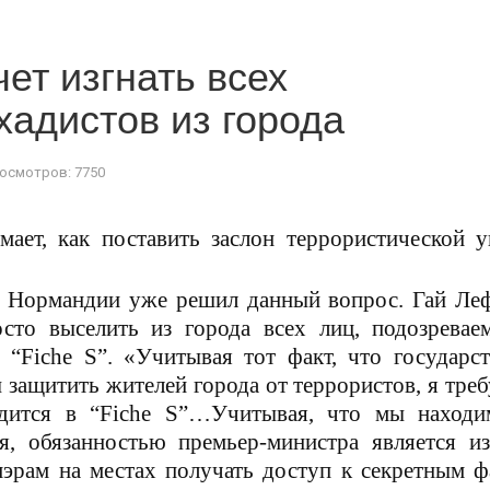
ет изгнать всех
адистов из города
осмотров: 7750
ает, как поставить заслон террористической у
 в Нормандии уже решил данный вопрос. Гай Ле
осто выселить из города всех лиц, подозревае
е
“Fiche S”
. «Учитывая тот факт, что государс
ы защитить жителей города от террористов, я тре
одится в
“Fiche S”…Учитывая, что мы находи
я, обязанностью премьер-министра является из
мэрам на местах получать доступ к секретным 