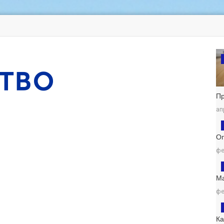
П
ап
Оп
фе
М
фе
К