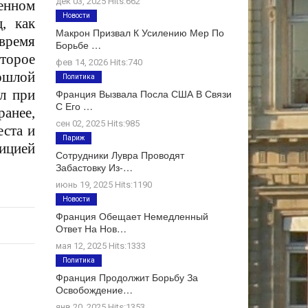
дек 03, 2025 Hits:662
енном
Новости
, как
Макрон Призвал К Усилению Мер По
 время
Борьбе …
оторое
фев 14, 2026 Hits:740
рошлой
Политика
ел при
Франция Вызвала Посла США В Связи
С Его …
ранее,
сен 02, 2025 Hits:985
ста и
Париж
лицией
Сотрудники Лувра Проводят
Забастовку Из-…
июнь 19, 2025 Hits:1190
Новости
Франция Обещает Немедленный
Ответ На Нов…
мая 12, 2025 Hits:1333
Политика
Франция Продолжит Борьбу За
Освобождение…
янв 20, 2025 Hits:1353