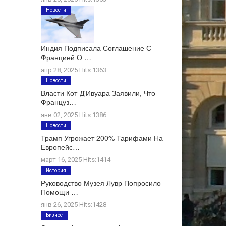
Новости
Индия Подписала Соглашение С
Францией О …
апр 28, 2025 Hits:1363
Новости
Власти Кот-Д'Ивуара Заявили, Что
Француз…
янв 02, 2025 Hits:1386
Новости
Трамп Угрожает 200% Тарифами На
Европейс…
март 16, 2025 Hits:1414
История
Руководство Музея Лувр Попросило
Помощи …
янв 26, 2025 Hits:1428
Бизнес