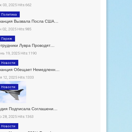
к 03, 2025 Hits:662
Политика
ранция Вызвала Посла США…
н 02, 2025 Hits:985
Париж
трудники Лувра Проводят…
нь 19, 2025 Hits:1190
Новости
ранция Обещает Немедленн…
я 12, 2025 Hits:1333
Новости
ндия Подписала Соглашени…
р 28, 2025 Hits:1363
Новости