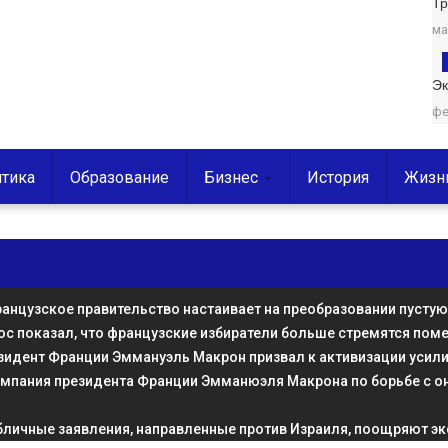
Т
ма
Эк
фе
тика
Образование
Бизнес
История
Жизн
анцузское правительство настаивает на преобразовании пусту
ос показал, что французские избиратели больше стремятся пом
зидент Франции Эммануэль Макрон призвал к активизации усили
ампания президента Франции Эмманюэля Макрона по борьбе с о
бличные заявления, направленные против Израиля, поощряют эк