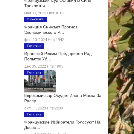
Французский Суд Оставил В Силе
Трехлетни…
мая 17, 2023 Hits:1810
Экономика
Франция Снижает Прогноз
Экономического Р…
фев 20, 2024 Hits:1942
Политика
Иранский Режим Предпринял Ряд
Попыток Уб…
дек 05, 2022 Hits:1995
Политика
Еврокомиссар Осудил Илона Маска За
Распр…
окт 11, 2023 Hits:2033
Политика
Французские Избиратели Голосуют На
Досро…