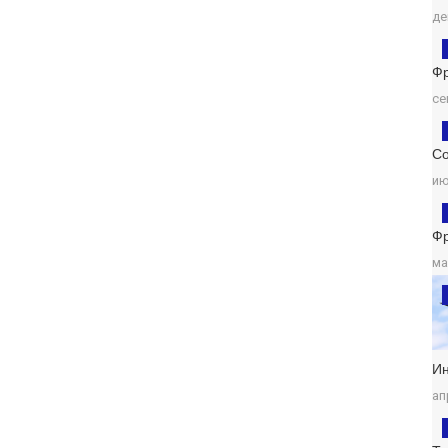
де
Ф
се
Со
ию
Ф
ма
И
ап