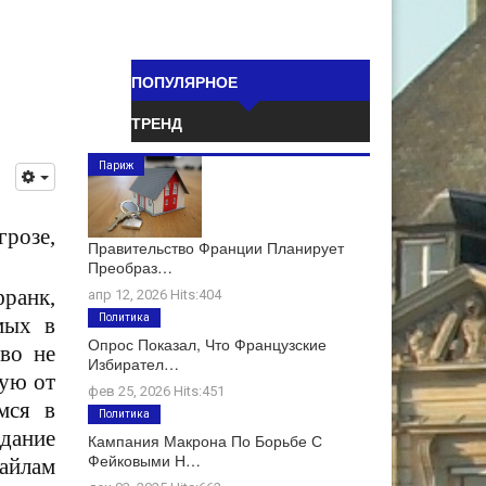
ПОПУЛЯРНОЕ
ТРЕНД
Париж
грозе,
Правительство Франции Планирует
Преобраз…
франк,
апр 12, 2026 Hits:404
Политика
мых в
Опрос Показал, Что Французские
тво не
Избирател…
бую от
фев 25, 2026 Hits:451
мся в
Политика
дание
Кампания Макрона По Борьбе С
Фейковыми Н…
файлам