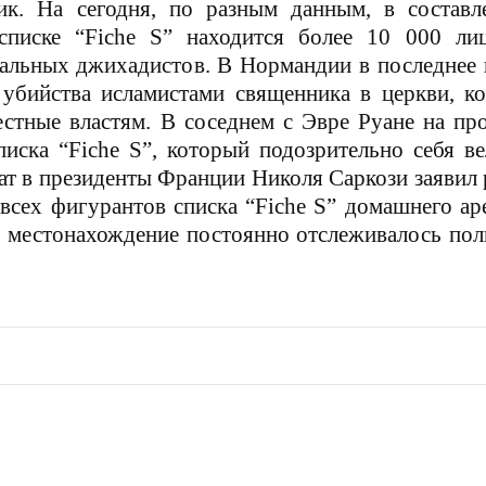
ник. На сегодня, по разным данным, в составл
писке “Fiche S” находится более 10 000 лиц
иальных джихадистов. В Нормандии в последнее
 убийства исламистами священника в церкви, к
естные властям. В соседнем с Эвре Руане на п
иска “Fiche S”
, который подозрительно себя в
ат в президенты Франции Николя Саркози заявил 
 всех фигурантов списка
“Fiche S”
домашнего аре
их местонахождение постоянно отслеживалось по