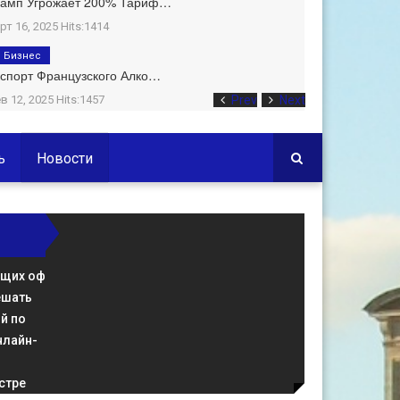
рамп Угрожает 200% Тариф…
рт 16, 2025 Hits:1414
Бизнес
спорт Французского Алко…
в 12, 2025 Hits:1457
Prev
Next
ь
Новости
ющих оф
ешать
й по
нлайн-
стре