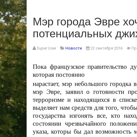
Мэр города Эвре хоч
потенциальных джих
Super User
Новости
22 сентября 2016
Пр
Пока французское правительство дум
которая постоянно
нарастает, мэр небольшого городка
мэр Эвре, заявил о готовности пр
терроризме и находящихся в списк
выделяет нам средств для того, чтоб
государства изгонять все, кто нах
состоянии чрезвычайного положени
указа, которы бы дал возможность 