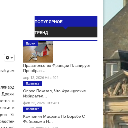
ПОПУЛЯРНОЕ
ТРЕНД
Париж
Правительство Франции Планирует
Преобраз…
ный дом
апр 12, 2026 Hits:404
Политика
иллиард
Опрос Показал, Что Французские
 Драхи,
Избирател…
нство и
фев 25, 2026 Hits:451
месье и
Политика
деет 75
Кампания Макрона По Борьбе С
Фейковыми Н…
овостей