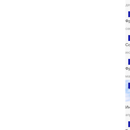
де
Ф
се
Со
ию
Ф
ма
И
ап