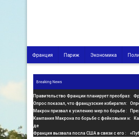
Франция
Париж
Экономика
Поли
Breaking News
Правительство Франции планирует преобраз
: Фр
Опрос показал, что французские избирател
: Опр
Макрон призвал к усилению мер по борьбе
: Пре
Кампания Макрона по борьбе с фейковыми н
: К
де
Франция вызвала посла США в связи с его
: «Пу