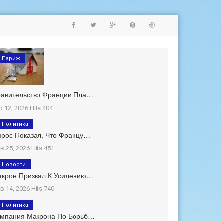
Париж
равительство Франции Пла…
р 12, 2026 Hits:404
Политика
рос Показал, Что Францу…
в 25, 2026 Hits:451
Новости
акрон Призвал К Усилению…
в 14, 2026 Hits:740
Политика
ампания Макрона По Борьб…