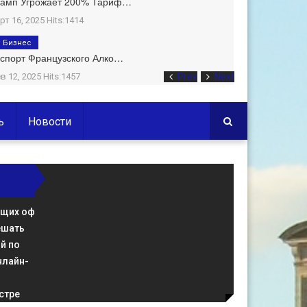
рамп Угрожает 200% Тариф…
рт 16, 2025 Hits:1414
Бизнес
спорт Французского Алко…
в 12, 2025 Hits:1457
Prev
Next
ь
Новости
ющих оф
ешать
й по
нлайн-
стре