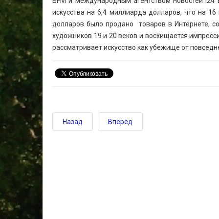
BFM и международным агентством новостей i24 в
искусства на 6,4 миллиарда долларов, что на 1
долларов было продано товаров в Интернете, со
художников 19 и 20 веков и восхищается импрессио
рассматривает искусство как убежище от повседн
Назад
Вперёд