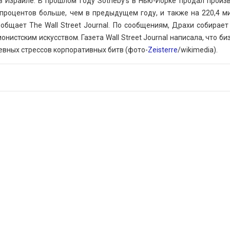
 Израиле. В прошлом году Sotheby's в Нью-Йорке продал произ
6 процентов больше, чем в предыдущем году, и также на 220,4 м
общает The Wall Street Journal. По сообщениям, Драхи собирает
нистским искусством. Газета Wall Street Journal написала, что б
евных стрессов корпоративных битв (фото-
Zeisterre
/wikimedia).