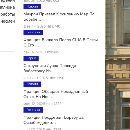
ведений
дек 03, 2025 Hits:662
иллиона
Новости
Макрон Призвал К Усилению Мер По
 работы
Борьбе …
изнесмен
фев 14, 2026 Hits:740
Политика
Франция Вызвала Посла США В Связи
С Его …
сен 02, 2025 Hits:985
Париж
Сотрудники Лувра Проводят
Забастовку Из-…
июнь 19, 2025 Hits:1190
Новости
Франция Обещает Немедленный
Ответ На Нов…
мая 12, 2025 Hits:1333
Политика
Франция Продолжит Борьбу За
Освобождение…
янв 20, 2025 Hits:1353