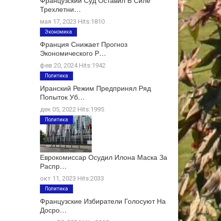
Французский Суд Оставил В Силе
Трехлетни…
мая 17, 2023 Hits:1810
Экономика
Франция Снижает Прогноз
Экономического Р…
фев 20, 2024 Hits:1942
Политика
Иранский Режим Предпринял Ряд
Попыток Уб…
дек 05, 2022 Hits:1995
Политика
Еврокомиссар Осудил Илона Маска За
Распр…
окт 11, 2023 Hits:2033
Политика
Французские Избиратели Голосуют На
Досро…