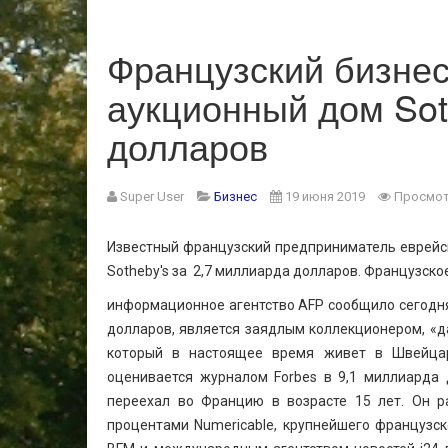
Французский бизнес
аукционный дом Sot
долларов
Super User
Бизнес
19 июня 2019
Просмот
Известный французский предприниматель еврейск
Sotheby's за 2,7 миллиарда долларов. Французско
информационное агентство AFP сообщило сегодня,
долларов, является заядлым коллекционером, «д
который в настоящее время живет в Швейцар
оценивается журналом Forbes в 9,1 миллиарда 
переехал во Францию в возрасте 15 лет. Он р
процентами Numericable, крупнейшего французско