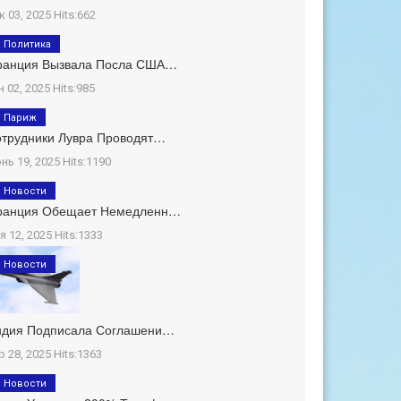
к 03, 2025 Hits:662
Политика
ранция Вызвала Посла США…
н 02, 2025 Hits:985
Париж
трудники Лувра Проводят…
нь 19, 2025 Hits:1190
Новости
ранция Обещает Немедленн…
я 12, 2025 Hits:1333
Новости
ндия Подписала Соглашени…
р 28, 2025 Hits:1363
Новости