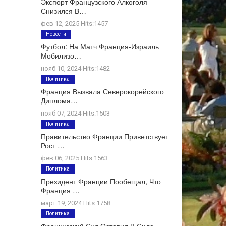
Экспорт Французского Алкоголя
Снизился В…
фев 12, 2025 Hits:1457
Новости
Футбол: На Матч Франция-Израиль
Мобилизо…
нояб 10, 2024 Hits:1482
Политика
Франция Вызвала Северокорейского
Диплома…
нояб 07, 2024 Hits:1503
Политика
Правительство Франции Приветствует
Рост …
фев 06, 2025 Hits:1563
Политика
Президент Франции Пообещал, Что
Франция …
март 19, 2024 Hits:1758
Политика