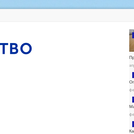
П
ап
Оп
фе
М
фе
К