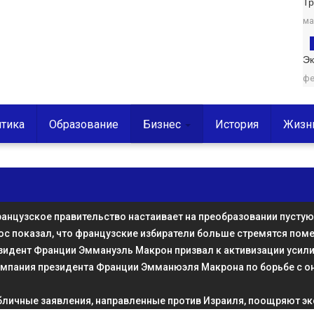
Т
ма
Эк
фе
тика
Образование
Бизнес
История
Жизн
анцузское правительство настаивает на преобразовании пусту
ос показал, что французские избиратели больше стремятся пом
зидент Франции Эммануэль Макрон призвал к активизации усили
ампания президента Франции Эмманюэля Макрона по борьбе с о
бличные заявления, направленные против Израиля, поощряют эк