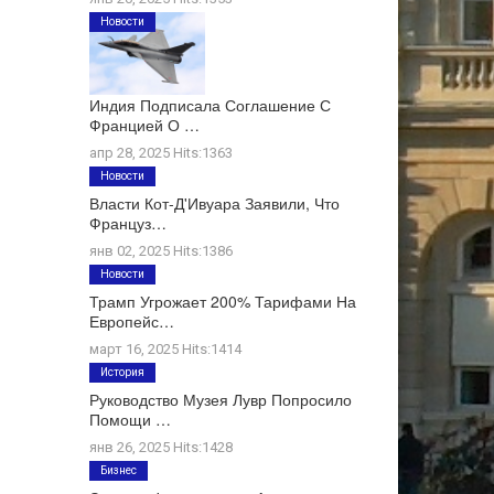
Новости
Индия Подписала Соглашение С
Францией О …
апр 28, 2025 Hits:1363
Новости
Власти Кот-Д'Ивуара Заявили, Что
Француз…
янв 02, 2025 Hits:1386
Новости
Трамп Угрожает 200% Тарифами На
Европейс…
март 16, 2025 Hits:1414
История
Руководство Музея Лувр Попросило
Помощи …
янв 26, 2025 Hits:1428
Бизнес