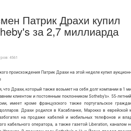
мен Патрик Драхи купил
heby's за 2,7 миллиарда
ров: 4561
ого происхождения Патрик Драхи на этой неделе купил аукцион
е
 что Драхи, который также возьмет на себя долг компании в 1 м
авним клиентом и постоянным поклонником Sotheby's». 55-летний
ии, имеет кроме французского также португальское гражда
долларов. Драхи родился в Касабланке, Марокко в еврейской 
азбогател на продаже кабелей и мобильных телефонов и вла
го кабельного оператора, а также газетой Liberation, каналом н