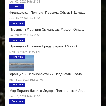
сен 02, 2020 Hits:2168
Новости
Французская Полиция Провела Обыск В Дома…
окт 19, 2020 Hits:2168
Политика
Президент Франции Эммануэль Макрон Отка…
янв 20, 2021 Hits:2168
Политика
Президент Франции Предупредил 9 Мая О Т…
мая 09, 2022 Hits:2170
Политика
Франция И Великобритании Подписали Согла…
июль 27, 2021 Hits:2170
Политика
Мэр Парижа Лишила Лидера Палестинской Ав…
сен 10, 2023 Hits:2170
Политика