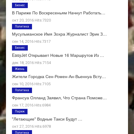
Бизнес
В Париже По Воскресеньям Начнут Работать…
окт 20, 2016 Hits:7320
Политика
Мусульманское Имя Зохра Журналист Эрик З…
сен 14, 2016 Hits:7317
Бизнес
EasyJet Открывает Новые 16 Маршрутов Из …
дек 18, 2016 Hits:7154
Жизнь
Жители Городка Сен-Ромен-Ан-Вьеннуа Всту…
сен 10, 2016 Hits:7105
Политика
Франсуа Олланд Заявил, Что Страна Поможе…
сен 17, 2016 Hits:6984
Париж
"Летающие" Водные Такси Будут …
окт 27, 2016 Hits:6978
Политика