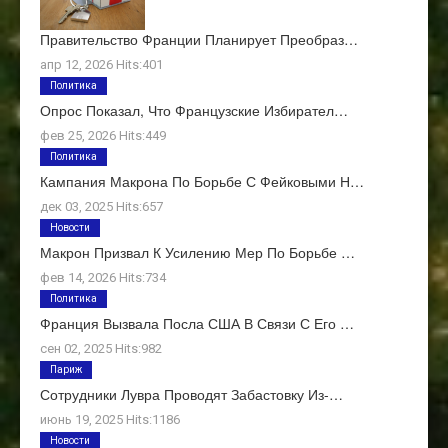
Правительство Франции Планирует Преобраз…
апр 12, 2026 Hits:401
Политика
Опрос Показал, Что Французские Избирател…
фев 25, 2026 Hits:449
Политика
Кампания Макрона По Борьбе С Фейковыми Н…
дек 03, 2025 Hits:657
Новости
Макрон Призвал К Усилению Мер По Борьбе …
фев 14, 2026 Hits:734
Политика
Франция Вызвала Посла США В Связи С Его …
сен 02, 2025 Hits:982
Париж
Сотрудники Лувра Проводят Забастовку Из-…
июнь 19, 2025 Hits:1186
Новости