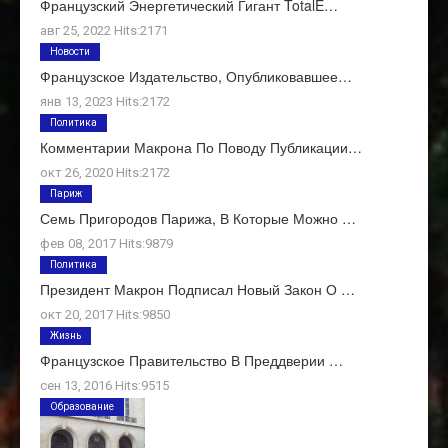
Французский Энергетический Гигант TotalE…
авг 25, 2022 Hits:2171
Новости
Французское Издательство, Опубликовавшее…
янв 13, 2023 Hits:2172
Политика
Комментарии Макрона По Поводу Публикации…
окт 26, 2020 Hits:2172
Париж
Семь Пригородов Парижа, В Которые Можно …
фев 08, 2017 Hits:9879
Политика
Президент Макрон Подписал Новый Закон О …
окт 20, 2017 Hits:9850
Жизнь
Французское Правительство В Преддверии …
сен 13, 2016 Hits:9515
Образование