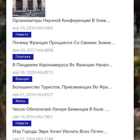
Организаторы Научной Конференции В Унив…
апр 24, 2019 Hits:9432
Новости
Почему Франция Прощается Со Своими Знаме…
мая 30, 2017 Hits:8392
Политика
В Пандемии Коронавируса Во Франции Начал…
апр 03, 2020 Hits:8212
Франция
Большинство Туристов, Приезжающих Во Фра…
сен 21, 2016 Hits:8127
Жизнь
Число Обитателей Лагеря Беженцев В Кале …
сен 19, 2016 Hits:7821
Новости
Мэр Города Эвре Хочет Изгнать Всех Потен…
сен 22, 2016 Hits:7748