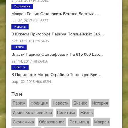
апр 28, 2017 Hits:6582
Экономика
Макрон Решил Остановить Бегство Богатых …
сен 30, 2017 Hits:6527
Новости
В Южном Пригороде Парижа Полицейских Заб…
окт 09, 2016 Hits:6496
Бизнес
Власти Парижа Оштрафовали На 615 000 Евр…
авг 14, 2017 Hits:6456
Новости
В Парижском Метро Ограбили Торговцев Бри…
март 02, 2018 Hits:6394
Теги
Париж
Франция
Новости
Бизнес
История
Ирина Котляревская
Политика
Жизнь
Экономика
Образование
Ротшильд
Макрон