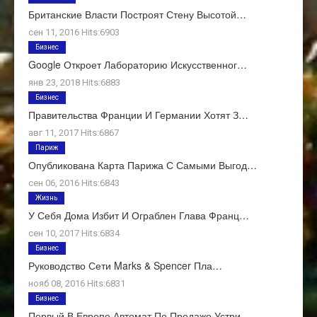
Британские Власти Построят Стену Высотой…
сен 11, 2016 Hits:6903
Бизнес
Google Откроет Лабораторию Искусственног…
янв 23, 2018 Hits:6883
Бизнес
Правительства Франции И Германии Хотят З…
авг 11, 2017 Hits:6867
Париж
Опубликована Карта Парижа С Самыми Выгод…
сен 06, 2016 Hits:6843
Жизнь
У Себя Дома Избит И Ограблен Глава Франц…
сен 10, 2017 Hits:6834
Бизнес
Руководство Сети Marks & Spencer Пла…
нояб 08, 2016 Hits:6831
Бизнес
Первый В Европе Автомат По Продаже Устри…