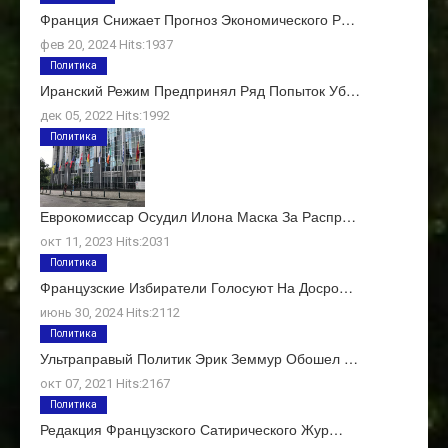
Франция Снижает Прогноз Экономического Р…
фев 20, 2024 Hits:1937
Политика
Иранский Режим Предпринял Ряд Попыток Уб…
дек 05, 2022 Hits:1992
Политика
Еврокомиссар Осудил Илона Маска За Распр…
окт 11, 2023 Hits:2031
Политика
Французские Избиратели Голосуют На Досро…
июнь 30, 2024 Hits:2112
Политика
Ультраправый Политик Эрик Земмур Обошел …
окт 07, 2021 Hits:2167
Политика
Редакция Французского Сатирического Жур…