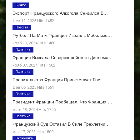
Бизнес
Экспорт Французского Алкоголя Снизился В…
фев 12, 2025 Hits:1452
Новости
Футбол: На Матч Франция-Израиль Мобилизо…
нояб 10, 2024 Hits:1480
Политика
Франция Вызвала Северокорейского Диплома…
нояб 07, 2024 Hits:1502
Политика
Правительство Франции Приветствует Рост …
фев 06, 2025 Hits:1561
Политика
Президент Франции Пообещал, Что Франция …
март 19, 2024 Hits:1755
Политика
Французский Суд Оставил В Силе Трехлетни…
мая 17, 2023 Hits:1809
Экономика