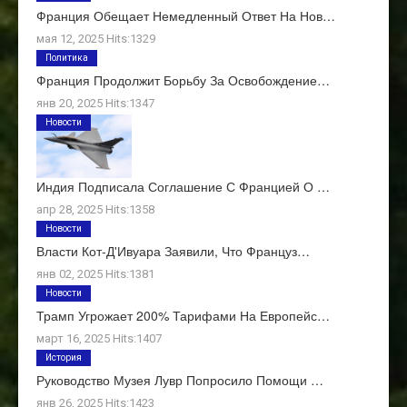
Франция Обещает Немедленный Ответ На Нов…
мая 12, 2025 Hits:1329
Политика
Франция Продолжит Борьбу За Освобождение…
янв 20, 2025 Hits:1347
Новости
Индия Подписала Соглашение С Францией О …
апр 28, 2025 Hits:1358
Новости
Власти Кот-Д'Ивуара Заявили, Что Француз…
янв 02, 2025 Hits:1381
Новости
Трамп Угрожает 200% Тарифами На Европейс…
март 16, 2025 Hits:1407
История
Руководство Музея Лувр Попросило Помощи …
янв 26, 2025 Hits:1423