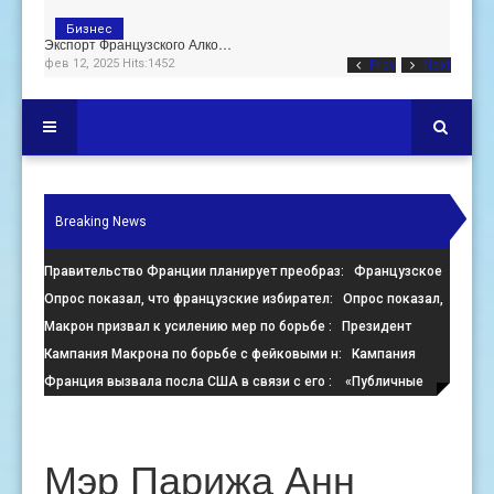
Бизнес
Экспорт Французского Алко…
фев 12, 2025 Hits:1452
Prev
Next
Breaking News
Правительство Франции планирует преобраз
: Французское
правительство настаивает на преобразовании пустующих оф
Опрос показал, что французские избирател
: Опрос показал,
что французские избиратели больше стремятся помешать
Макрон призвал к усилению мер по борьбе
: Президент
Франции Эммануэль Макрон призвал к активизации усилий
Кампания Макрона по борьбе с фейковыми н
: Кампания
по
президента Франции Эмманюэля Макрона по борьбе с
Франция вызвала посла США в связи с его
: «Публичные
онлайн-де
заявления, направленные против Израиля, поощряют экстре
Мэр Парижа Анн