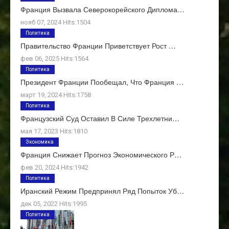
Франция Вызвала Северокорейского Диплома…
нояб 07, 2024 Hits:1504
Политика
Правительство Франции Приветствует Рост …
фев 06, 2025 Hits:1564
Политика
Президент Франции Пообещал, Что Франция …
март 19, 2024 Hits:1758
Политика
Французский Суд Оставил В Силе Трехлетни…
мая 17, 2023 Hits:1810
Экономика
Франция Снижает Прогноз Экономического Р…
фев 20, 2024 Hits:1942
Политика
Иранский Режим Предпринял Ряд Попыток Уб…
дек 05, 2022 Hits:1995
Политика