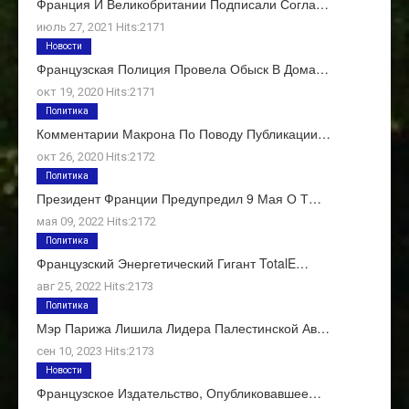
Франция И Великобритании Подписали Согла…
июль 27, 2021 Hits:2171
Новости
Французская Полиция Провела Обыск В Дома…
окт 19, 2020 Hits:2171
Политика
Комментарии Макрона По Поводу Публикации…
окт 26, 2020 Hits:2172
Политика
Президент Франции Предупредил 9 Мая О Т…
мая 09, 2022 Hits:2172
Политика
Французский Энергетический Гигант TotalE…
авг 25, 2022 Hits:2173
Политика
Мэр Парижа Лишила Лидера Палестинской Ав…
сен 10, 2023 Hits:2173
Новости
Французское Издательство, Опубликовавшее…