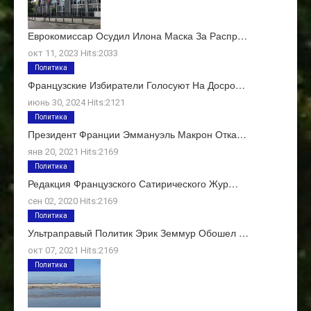
Еврокомиссар Осудил Илона Маска За Распр…
окт 11, 2023 Hits:2033
Политика
Французские Избиратели Голосуют На Досро…
июнь 30, 2024 Hits:2121
Политика
Президент Франции Эммануэль Макрон Отка…
янв 20, 2021 Hits:2169
Политика
Редакция Французского Сатирического Жур…
сен 02, 2020 Hits:2169
Политика
Ультраправый Политик Эрик Земмур Обошел …
окт 07, 2021 Hits:2169
Политика