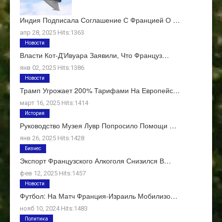
Индия Подписала Соглашение С Францией О …
апр 28, 2025 Hits:1363
Новости
Власти Кот-Д'Ивуара Заявили, Что Француз…
янв 02, 2025 Hits:1386
Новости
Трамп Угрожает 200% Тарифами На Европейс…
март 16, 2025 Hits:1414
История
Руководство Музея Лувр Попросило Помощи …
янв 26, 2025 Hits:1428
Бизнес
Экспорт Французского Алкоголя Снизился В…
фев 12, 2025 Hits:1457
Новости
Футбол: На Матч Франция-Израиль Мобилизо…
нояб 10, 2024 Hits:1483
Политика