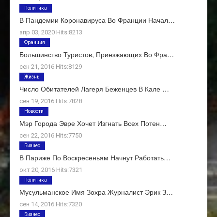
Политика
В Пандемии Коронавируса Во Франции Начал…
апр 03, 2020 Hits:8213
Франция
Большинство Туристов, Приезжающих Во Фра…
сен 21, 2016 Hits:8129
Жизнь
Число Обитателей Лагеря Беженцев В Кале …
сен 19, 2016 Hits:7828
Новости
Мэр Города Эвре Хочет Изгнать Всех Потен…
сен 22, 2016 Hits:7750
Бизнес
В Париже По Воскресеньям Начнут Работать…
окт 20, 2016 Hits:7321
Политика
Мусульманское Имя Зохра Журналист Эрик З…
сен 14, 2016 Hits:7320
Бизнес