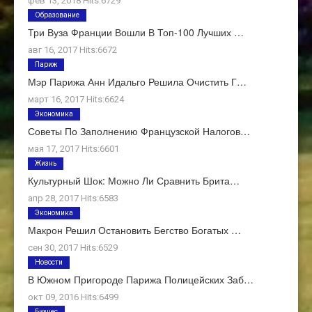
фев 13, 2018 Hits:6729
Образование
Три Вуза Франции Вошли В Топ-100 Лучших …
авг 16, 2017 Hits:6672
Париж
Мэр Парижа Анн Идальго Решила Очистить Г…
март 16, 2017 Hits:6624
Экономика
Советы По Заполнению Французской Налогов…
мая 17, 2017 Hits:6601
Жизнь
Культурный Шок: Можно Ли Сравнить Брита…
апр 28, 2017 Hits:6583
Экономика
Макрон Решил Остановить Бегство Богатых …
сен 30, 2017 Hits:6529
Новости
В Южном Пригороде Парижа Полицейских Заб…
окт 09, 2016 Hits:6499
Бизнес