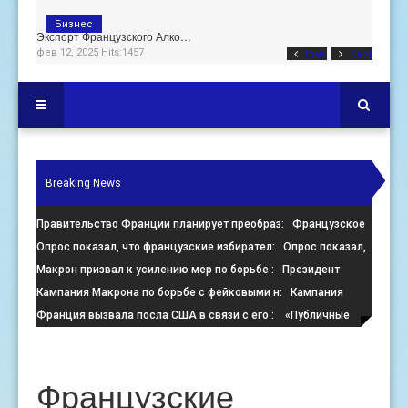
Бизнес
Экспорт Французского Алко…
фев 12, 2025 Hits:1457
Prev
Next
Breaking News
Правительство Франции планирует преобраз
: Французское
правительство настаивает на преобразовании пустующих оф
Опрос показал, что французские избирател
: Опрос показал,
что французские избиратели больше стремятся помешать
Макрон призвал к усилению мер по борьбе
: Президент
Франции Эммануэль Макрон призвал к активизации усилий
Кампания Макрона по борьбе с фейковыми н
: Кампания
по
президента Франции Эмманюэля Макрона по борьбе с
Франция вызвала посла США в связи с его
: «Публичные
онлайн-де
заявления, направленные против Израиля, поощряют экстре
Французские