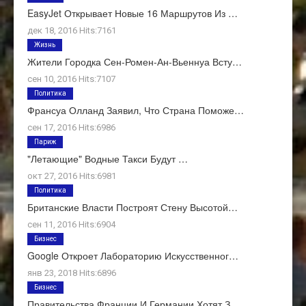
EasyJet Открывает Новые 16 Маршрутов Из …
дек 18, 2016 Hits:7161
Жизнь
Жители Городка Сен-Ромен-Ан-Вьеннуа Всту…
сен 10, 2016 Hits:7107
Политика
Франсуа Олланд Заявил, Что Страна Поможе…
сен 17, 2016 Hits:6986
Париж
"Летающие" Водные Такси Будут …
окт 27, 2016 Hits:6981
Политика
Британские Власти Построят Стену Высотой…
сен 11, 2016 Hits:6904
Бизнес
Google Откроет Лабораторию Искусственног…
янв 23, 2018 Hits:6896
Бизнес
Правительства Франции И Германии Хотят З…