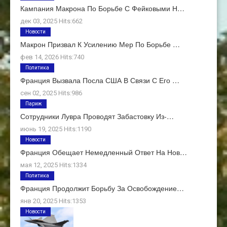
Кампания Макрона По Борьбе С Фейковыми Н…
дек 03, 2025 Hits:662
Новости
Макрон Призвал К Усилению Мер По Борьбе …
фев 14, 2026 Hits:740
Политика
Франция Вызвала Посла США В Связи С Его …
сен 02, 2025 Hits:986
Париж
Сотрудники Лувра Проводят Забастовку Из-…
июнь 19, 2025 Hits:1190
Новости
Франция Обещает Немедленный Ответ На Нов…
мая 12, 2025 Hits:1334
Политика
Франция Продолжит Борьбу За Освобождение…
янв 20, 2025 Hits:1353
Новости