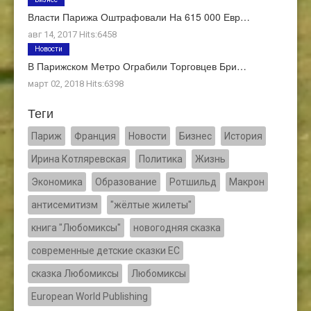
Власти Парижа Оштрафовали На 615 000 Евр…
авг 14, 2017 Hits:6458
Новости
В Парижском Метро Ограбили Торговцев Бри…
март 02, 2018 Hits:6398
Теги
Париж
Франция
Новости
Бизнес
История
Ирина Котляревская
Политика
Жизнь
Экономика
Образование
Ротшильд
Макрон
антисемитизм
"жёлтые жилеты"
книга "Любомиксы"
новогодняя сказка
современные детские сказки ЕС
сказка Любомиксы
Любомиксы
European World Publishing