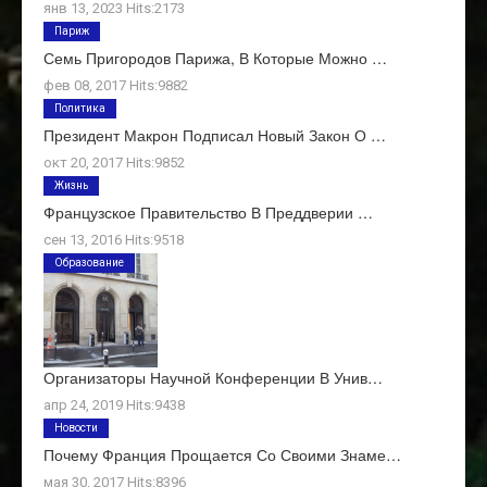
янв 13, 2023 Hits:2173
Париж
Семь Пригородов Парижа, В Которые Можно …
фев 08, 2017 Hits:9882
Политика
Президент Макрон Подписал Новый Закон О …
окт 20, 2017 Hits:9852
Жизнь
Французское Правительство В Преддверии …
сен 13, 2016 Hits:9518
Образование
Организаторы Научной Конференции В Унив…
апр 24, 2019 Hits:9438
Новости
Почему Франция Прощается Со Своими Знаме…
мая 30, 2017 Hits:8396