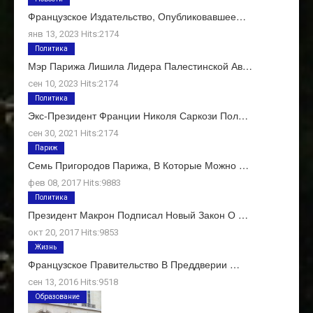
Французское Издательство, Опубликовавшее…
янв 13, 2023 Hits:2174
Политика
Мэр Парижа Лишила Лидера Палестинской Ав…
сен 10, 2023 Hits:2174
Политика
Экс-Президент Франции Николя Саркози Пол…
сен 30, 2021 Hits:2174
Париж
Семь Пригородов Парижа, В Которые Можно …
фев 08, 2017 Hits:9883
Политика
Президент Макрон Подписал Новый Закон О …
окт 20, 2017 Hits:9853
Жизнь
Французское Правительство В Преддверии …
сен 13, 2016 Hits:9518
Образование