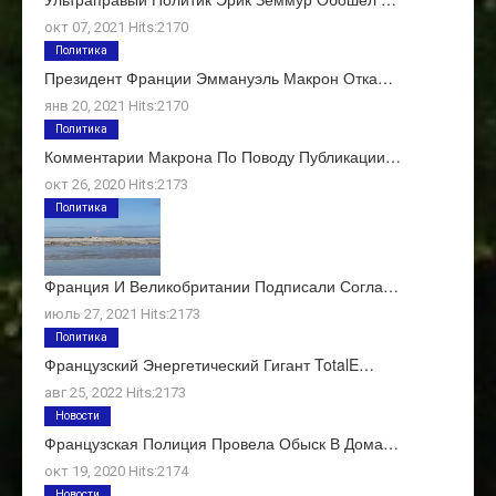
окт 07, 2021 Hits:2170
Политика
Президент Франции Эммануэль Макрон Отка…
янв 20, 2021 Hits:2170
Политика
Комментарии Макрона По Поводу Публикации…
окт 26, 2020 Hits:2173
Политика
Франция И Великобритании Подписали Согла…
июль 27, 2021 Hits:2173
Политика
Французский Энергетический Гигант TotalE…
авг 25, 2022 Hits:2173
Новости
Французская Полиция Провела Обыск В Дома…
окт 19, 2020 Hits:2174
Новости