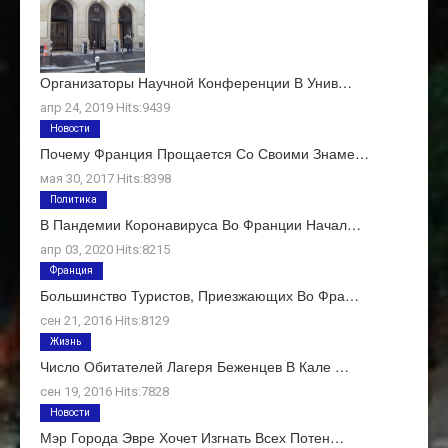
Организаторы Научной Конференции В Унив…
апр 24, 2019 Hits:9439
Новости
Почему Франция Прощается Со Своими Знаме…
мая 30, 2017 Hits:8398
Политика
В Пандемии Коронавируса Во Франции Начал…
апр 03, 2020 Hits:8215
Франция
Большинство Туристов, Приезжающих Во Фра…
сен 21, 2016 Hits:8129
Жизнь
Число Обитателей Лагеря Беженцев В Кале …
сен 19, 2016 Hits:7828
Новости
Мэр Города Эвре Хочет Изгнать Всех Потен…