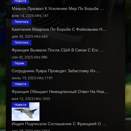
Новости
Макрон Призвал К Усилению Мер По Борьбе …
фев 14, 2026 Hits:741
Политика
Кампания Макрона По Борьбе С Фейковыми Н…
дек 03, 2025 Hits:663
Политика
Франция Вызвала Посла США В Связи С Его …
сен 02, 2025 Hits:986
Париж
Сотрудники Лувра Проводят Забастовку Из-…
июнь 19, 2025 Hits:1191
Новости
Франция Обещает Немедленный Ответ На Нов…
мая 12, 2025 Hits:1335
Новости
Индия Подписала Соглашение С Францией О …
апр 28, 2025 Hits:1364