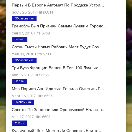
Первый В Европе Автомат По Продаже Устри…
июль 26, 2017 Hits:6811
Образование
Гренобль Был Признан Самым Лучшим Городо…
сен 07, 2016 Hits:6748
Бизнес
Сотни Тысяч Новых Рабочих Мест Будут Соз…
фев 13, 2018 Hits:6733
Образование
Три Вуза Франции Вошли В Топ-100 Лучших …
авг 16, 2017 Hits:6672
Париж
Мэр Парижа Анн Идальго Решила Очистить Г…
март 16, 2017 Hits:6626
Экономика
Советы По Заполнению Французской Налогов…
мая 17, 2017 Hits:6603
Жизнь
Культурный Шок: Можно Ли Сравнить Брита…