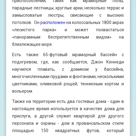
приспособлений, таких как мраморные полы,
парадные лестницы, круглые арки, несколько террас и
замысловатые люстры, свисающие с высоких
потолков. Он
расположен
на колоссальных 1800 акрах
«лесистого парка» и может похвастаться
«панорамным беспрепятственным видом» на
близлежащее море.
Есть также 65-футовый мраморный бассейн с
подогревом, где, как сообщается, Джон Кеннеди
научился плавать, с домиком у бассейна,
многочисленными прудами и фонтанами, несколькими
цветниками, оливковой рощей, теннисным кортом и
вольером.
Также на территории есть два гостевых дома - один в
настоящее время используется в качестве дома для
прислуги, а другой служит квартирой для другого
персонала и охраны - дом в провансальском стиле
площадью 150 квадратных футов, который