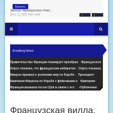
Бизнес
Экспорт Французского Алко…
фев 12, 2025 Hits:1458
Prev
Next
Breaking News
Правительство Франции планирует преобраз
: Французское
правительство настаивает на преобразовании пустующих оф
Опрос показал, что французские избирател
: Опрос показал,
что французские избиратели больше стремятся помешать
Макрон призвал к усилению мер по борьбе
: Президент
Франции Эммануэль Макрон призвал к активизации усилий
Кампания Макрона по борьбе с фейковыми н
: Кампания
по
президента Франции Эмманюэля Макрона по борьбе с
Франция вызвала посла США в связи с его
: «Публичные
онлайн-де
заявления, направленные против Израиля, поощряют экстре
Французская вилла,