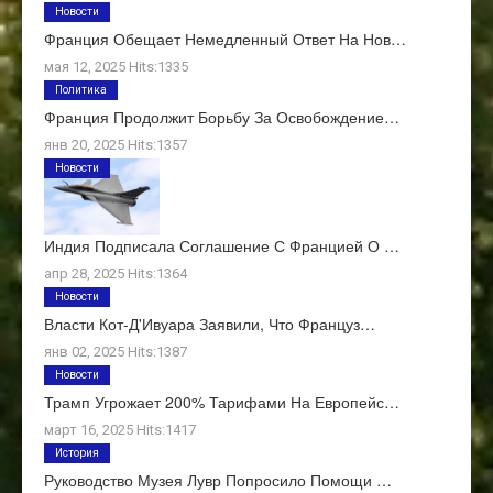
Новости
Франция Обещает Немедленный Ответ На Нов…
мая 12, 2025 Hits:1335
Политика
Франция Продолжит Борьбу За Освобождение…
янв 20, 2025 Hits:1357
Новости
Индия Подписала Соглашение С Францией О …
апр 28, 2025 Hits:1364
Новости
Власти Кот-Д'Ивуара Заявили, Что Француз…
янв 02, 2025 Hits:1387
Новости
Трамп Угрожает 200% Тарифами На Европейс…
март 16, 2025 Hits:1417
История
Руководство Музея Лувр Попросило Помощи …