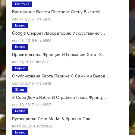
Политика
Британские Власти Построят Стену Высотой…
сен 11, 2016 Hits:6906
Бизнес
Google Откроет Лабораторию Искусственног…
янв 23, 2018 Hits:6900
Бизнес
Правительства Франции И Германии Хотят З…
авг 11, 2017 Hits:6873
Париж
Опубликована Карта Парижа С Самыми Выгод…
сен 06, 2016 Hits:6848
Жизнь
У Себя Дома Избит И Ограблен Глава Франц…
сен 10, 2017 Hits:6837
Бизнес
Руководство Сети Marks & Spencer Пла…
нояб 08, 2016 Hits:6836
Бизнес