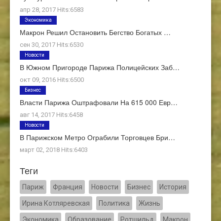
апр 28, 2017 Hits:6583
Экономика
Макрон Решил Остановить Бегство Богатых …
сен 30, 2017 Hits:6530
Новости
В Южном Пригороде Парижа Полицейских Заб…
окт 09, 2016 Hits:6500
Бизнес
Власти Парижа Оштрафовали На 615 000 Евр…
авг 14, 2017 Hits:6458
Новости
В Парижском Метро Ограбили Торговцев Бри…
март 02, 2018 Hits:6403
Теги
Париж
Франция
Новости
Бизнес
История
Ирина Котляревская
Политика
Жизнь
Экономика
Образование
Ротшильд
Макрон