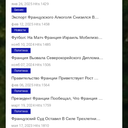
янв 26, 2025 Hits:1429
Бизнес
Экспорт Французского Алкоголя Снизился В…
фев 12, 2025 Hits:1458
Новости
Футбол: На Матч Франция-Израиль Мобилизо…
нояб 10, 2024 Hits:1485
Политика
Франция Вызвала Северокорейского Диплома…
нояб 07, 2024 Hits:1506
Политика
Правительство Франции Приветствует Рост …
фев 06, 2025 Hits:1564
Политика
Президент Франции Пообещал, Что Франция …
март 19, 2024 Hits:1759
Политика
Французский Суд Оставил В Силе Трехлетни…
мая 17, 2023 Hits:1810