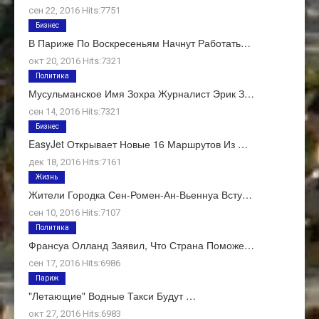
сен 22, 2016 Hits:7751
Бизнес
В Париже По Воскресеньям Начнут Работать…
окт 20, 2016 Hits:7321
Политика
Мусульманское Имя Зохра Журналист Эрик З…
сен 14, 2016 Hits:7321
Бизнес
EasyJet Открывает Новые 16 Маршрутов Из …
дек 18, 2016 Hits:7161
Жизнь
Жители Городка Сен-Ромен-Ан-Вьеннуа Всту…
сен 10, 2016 Hits:7107
Политика
Франсуа Олланд Заявил, Что Страна Поможе…
сен 17, 2016 Hits:6986
Париж
"Летающие" Водные Такси Будут …
окт 27, 2016 Hits:6983