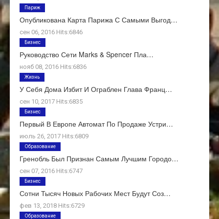
Париж
Опубликована Карта Парижа С Самыми Выгод…
сен 06, 2016 Hits:6846
Бизнес
Руководство Сети Marks & Spencer Пла…
нояб 08, 2016 Hits:6836
Жизнь
У Себя Дома Избит И Ограблен Глава Франц…
сен 10, 2017 Hits:6835
Бизнес
Первый В Европе Автомат По Продаже Устри…
июль 26, 2017 Hits:6809
Образование
Гренобль Был Признан Самым Лучшим Городо…
сен 07, 2016 Hits:6747
Бизнес
Сотни Тысяч Новых Рабочих Мест Будут Соз…
фев 13, 2018 Hits:6729
Образование