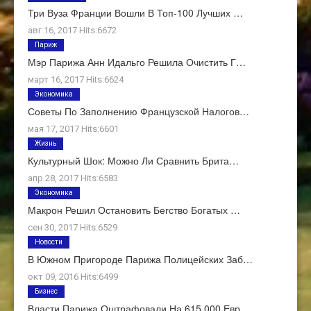
Три Вуза Франции Вошли В Топ-100 Лучших …
авг 16, 2017 Hits:6672
Париж
Мэр Парижа Анн Идальго Решила Очистить Г…
март 16, 2017 Hits:6624
Экономика
Советы По Заполнению Французской Налогов…
мая 17, 2017 Hits:6601
Жизнь
Культурный Шок: Можно Ли Сравнить Брита…
апр 28, 2017 Hits:6583
Экономика
Макрон Решил Остановить Бегство Богатых …
сен 30, 2017 Hits:6529
Новости
В Южном Пригороде Парижа Полицейских Заб…
окт 09, 2016 Hits:6499
Бизнес
Власти Парижа Оштрафовали На 615 000 Евр…