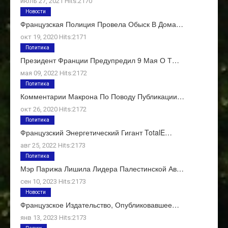
июль 27, 2021 Hits:2170
Новости
Французская Полиция Провела Обыск В Дома…
окт 19, 2020 Hits:2171
Политика
Президент Франции Предупредил 9 Мая О Т…
мая 09, 2022 Hits:2172
Политика
Комментарии Макрона По Поводу Публикации…
окт 26, 2020 Hits:2172
Политика
Французский Энергетический Гигант TotalE…
авг 25, 2022 Hits:2173
Политика
Мэр Парижа Лишила Лидера Палестинской Ав…
сен 10, 2023 Hits:2173
Новости
Французское Издательство, Опубликовавшее…
янв 13, 2023 Hits:2173