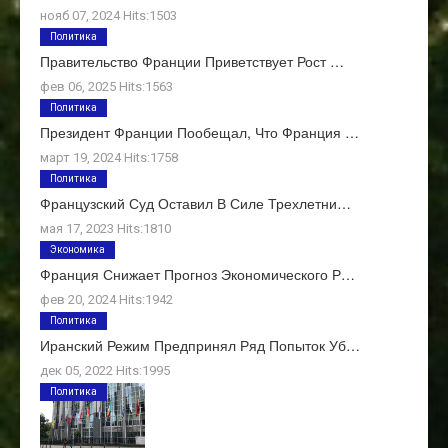
нояб 07, 2024 Hits:1503
Политика
Правительство Франции Приветствует Рост …
фев 06, 2025 Hits:1563
Политика
Президент Франции Пообещал, Что Франция …
март 19, 2024 Hits:1758
Политика
Французский Суд Оставил В Силе Трехлетни…
мая 17, 2023 Hits:1810
Экономика
Франция Снижает Прогноз Экономического Р…
фев 20, 2024 Hits:1942
Политика
Иранский Режим Предпринял Ряд Попыток Уб…
дек 05, 2022 Hits:1995
Политика