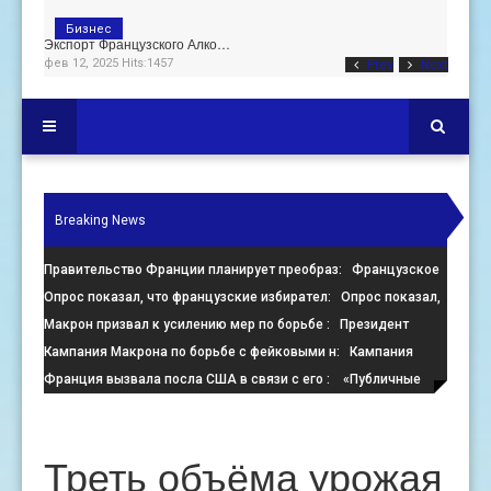
Бизнес
Экспорт Французского Алко…
фев 12, 2025 Hits:1457
Prev
Next
Breaking News
Правительство Франции планирует преобраз
: Французское
правительство настаивает на преобразовании пустующих оф
Опрос показал, что французские избирател
: Опрос показал,
что французские избиратели больше стремятся помешать
Макрон призвал к усилению мер по борьбе
: Президент
Франции Эммануэль Макрон призвал к активизации усилий
Кампания Макрона по борьбе с фейковыми н
: Кампания
по
президента Франции Эмманюэля Макрона по борьбе с
Франция вызвала посла США в связи с его
: «Публичные
онлайн-де
заявления, направленные против Израиля, поощряют экстре
Треть объёма урожая