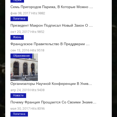
Париж
Семь Пригородов Парижа, В Которые Можно …
фев 08, 2017 Hits:9882
Политика
Президент Макрон Подписал Новый Закон О …
окт 20, 2017 Hits:9852
Жизнь
Французское Правительство В Преддверии …
сен 13, 2016 Hits:9518
Образование
Организаторы Научной Конференции В Унив…
апр 24, 2019 Hits:9438
Новости
Почему Франция Прощается Со Своими Знаме…
мая 30, 2017 Hits:8396
Политика