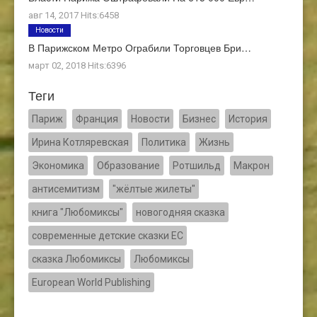
авг 14, 2017 Hits:6458
Новости
В Парижском Метро Ограбили Торговцев Бри…
март 02, 2018 Hits:6396
Теги
Париж
Франция
Новости
Бизнес
История
Ирина Котляревская
Политика
Жизнь
Экономика
Образование
Ротшильд
Макрон
антисемитизм
"жёлтые жилеты"
книга "Любомиксы"
новогодняя сказка
современные детские сказки ЕС
сказка Любомиксы
Любомиксы
European World Publishing