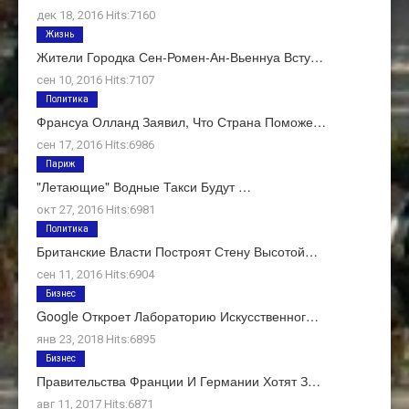
дек 18, 2016 Hits:7160
Жизнь
Жители Городка Сен-Ромен-Ан-Вьеннуа Всту…
сен 10, 2016 Hits:7107
Политика
Франсуа Олланд Заявил, Что Страна Поможе…
сен 17, 2016 Hits:6986
Париж
"Летающие" Водные Такси Будут …
окт 27, 2016 Hits:6981
Политика
Британские Власти Построят Стену Высотой…
сен 11, 2016 Hits:6904
Бизнес
Google Откроет Лабораторию Искусственног…
янв 23, 2018 Hits:6895
Бизнес
Правительства Франции И Германии Хотят З…
авг 11, 2017 Hits:6871