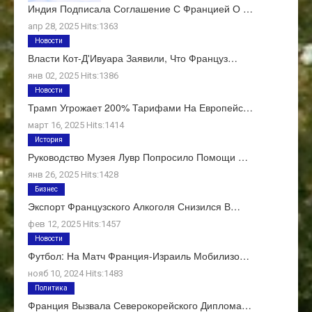
Индия Подписала Соглашение С Францией О …
апр 28, 2025 Hits:1363
Новости
Власти Кот-Д'Ивуара Заявили, Что Француз…
янв 02, 2025 Hits:1386
Новости
Трамп Угрожает 200% Тарифами На Европейс…
март 16, 2025 Hits:1414
История
Руководство Музея Лувр Попросило Помощи …
янв 26, 2025 Hits:1428
Бизнес
Экспорт Французского Алкоголя Снизился В…
фев 12, 2025 Hits:1457
Новости
Футбол: На Матч Франция-Израиль Мобилизо…
нояб 10, 2024 Hits:1483
Политика
Франция Вызвала Северокорейского Диплома…