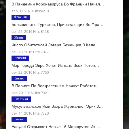
В Пандемии Коронавируса Во Франции Начал…
апр 03, 2020 Hits:8213
Франция
Большинство Туристов, Приезжающих Во Фра…
сен 21, 2016 Hits:8128
Жизнь
Число Обитателей Лагеря Беженцев В Кале …
сен 19, 2016 Hits:7827
Новости
Мэр Города Эвре Хочет Изгнать Всех Потен…
сен 22, 2016 Hits:7750
Бизнес
В Париже По Воскресеньям Начнут Работать…
окт 20, 2016 Hits:7321
Политика
Мусульманское Имя Зохра Журналист Эрик З…
сен 14, 2016 Hits:7320
Бизнес
EasyJet Открывает Новые 16 Маршрутов Из …