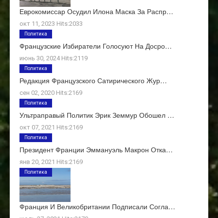
Еврокомиссар Осудил Илона Маска За Распр…
окт 11, 2023 Hits:2033
Политика
Французские Избиратели Голосуют На Досро…
июнь 30, 2024 Hits:2119
Политика
Редакция Французского Сатирического Жур…
сен 02, 2020 Hits:2169
Политика
Ультраправый Политик Эрик Земмур Обошел …
окт 07, 2021 Hits:2169
Политика
Президент Франции Эммануэль Макрон Отка…
янв 20, 2021 Hits:2169
Политика
Франция И Великобритании Подписали Согла…